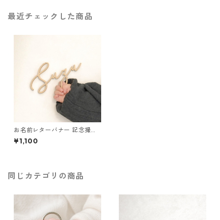
最近チェックした商品
お名前レターバナー 記念撮影
お名前オーダー 木製 ニューボ
¥1,100
ーン
同じカテゴリの商品