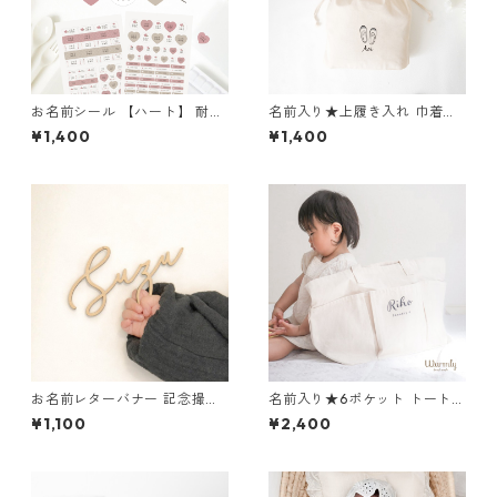
お名前シール 【ハート】 耐
名前入り★上履き入れ 巾着タ
水・ノンアイロン カット済み
イプ 入園入学グッズ 上履き入
¥1,400
¥1,400
漢字対応 A5×2枚
れ 通園通学 上靴
お名前レターバナー 記念撮影
名前入り★6ポケット トートバ
お名前オーダー 木製 ニューボ
ッグ マザーズバッグ 出産祝い
¥1,100
¥2,400
ーン