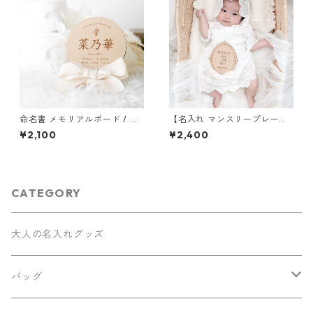
命名書 メモリアルボード / 漢
【名入れ マンスリープレー
字 丸型 命名書 丸 おしゃれ バ
ト】 月齢フォト 木製バナー 成
¥2,100
¥2,400
ースプレート 出生ボード 出産
長記録 レターバナー マンスリ
祝い 木製
ーフォト 記念撮影 撮影小物
CATEGORY
大人の名入れグッズ
バッグ