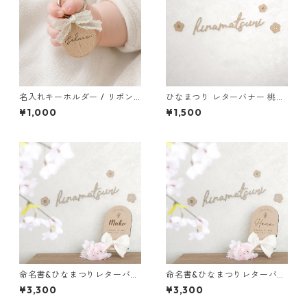
名入れキーホルダー / リボン
ひなまつり レターバナー 桃の
命名書 / 木製 メモリアル おし
節句 / ひな祭り 初節句 木製バ
¥1,000
¥1,500
ゃれ 出産祝い プチギフト 誕生
ナー
日プレゼント
命名書&ひなまつりレターバナ
命名書&ひなまつりレターバナ
ー / 【送料込】 かわいい 木製
ー / 【送料込】 おしゃれ 木製
¥3,300
¥3,300
バナー 木札 名入り札 桃の節句
バナー 木札 名入り札 桃の節句
ひな祭り 初節句
ひな祭り 初節句