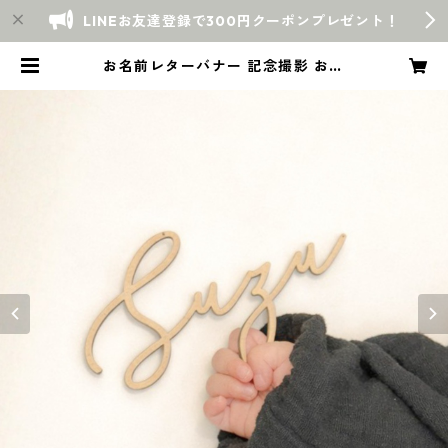
LINEお友達登録で300円クーポンプレゼント！
お名前レターバナー 記念撮影 お名
前オーダー 木製 ニューボーン | Wa
rmly