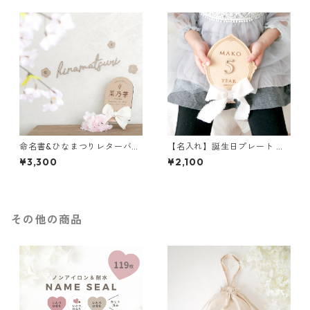
命名書&ひなまつりレターバナ
【名入れ】誕生日プレート バ
ー / 【送料込】漢字 木製バナ
ースデーボード 記念撮影 撮影
¥3,300
¥2,100
ー 木札 名入り札 桃の節句 ひ
小物 木製バナー
な祭り 初節句
その他の商品