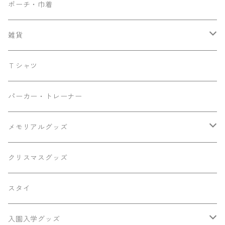
ナップサック
ポーチ・巾着
サコッシュ
雑貨
トート
ティッシュケース
Ｔシャツ
マザーズバッグ
パーカー・トレーナー
メモリアルグッズ
メモリアルボード
クリスマスグッズ
キーホルダー
スタイ
ひなまつり
入園入学グッズ