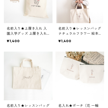
名前入り★上履き入れ 入
名前入り★レッスンバッグ
園入学グッズ 上履き入れ
ナチュラルフラワー 絵本
通園通学 上靴
入れ 入園入学グッズ 通園
¥1,400
¥1,400
通学
名前入り★レッスンバッグ
名入れ★ポーチ〔花 一輪