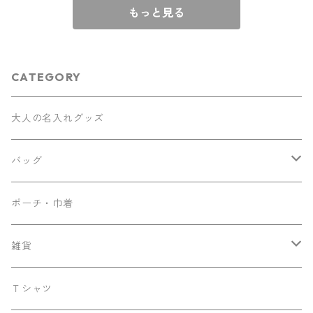
もっと見る
CATEGORY
大人の名入れグッズ
バッグ
ナップサック
ポーチ・巾着
サコッシュ
雑貨
トート
ティッシュケース
Ｔシャツ