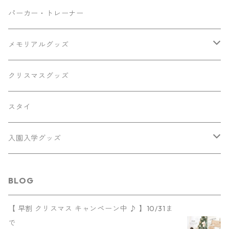
マザーズバッグ
パーカー・トレーナー
メモリアルグッズ
メモリアルボード
クリスマスグッズ
キーホルダー
スタイ
ひなまつり
入園入学グッズ
お名前シール
BLOG
巾着・バッグなど
【 早割 クリスマス キャンペーン中 ♪ 】10/31ま
で