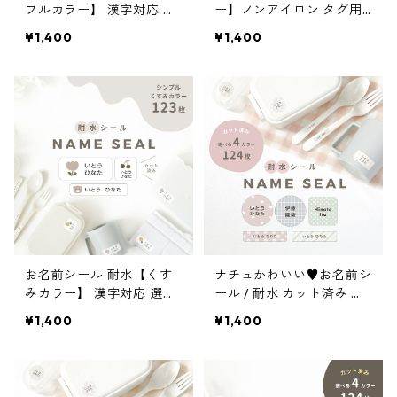
フルカラー】 漢字対応 選
ー】ノンアイロン タグ用
べるアイコン カット済み
A5×2枚 選べるモチーフ カ
¥1,400
¥1,400
A5×2枚 兄弟姉妹OK ベー
ット済み 兄弟姉妹OK ベー
ジュ系 耐水
ジュ系 耐水 漢字対応
お名前シール 耐水【くす
ナチュかわいい♥お名前シ
みカラー】 漢字対応 選べ
ール / 耐水 カット済み 兄
るアイコン カット済み A5
弟姉妹OK 漢字対応 A5×2
¥1,400
¥1,400
×2枚 兄弟姉妹OK ベージ
枚 マステ マスキング
ュ系 耐水