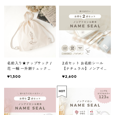
名前入り★ナップサック /
2点セット お名前シール
花 一輪 一升餅リュック 一
【ナチュラル】ノンアイロ
升パン 名入れ リュック
ン×耐水 タグ用 選べるモ
¥1,500
¥2,600
チーフ カット済み 兄弟姉
妹OK