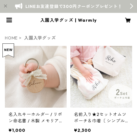
LINEお友達登録で300円クーポンプレゼント！
入園入学グッズ | Warmly
HOME
入園入学グッズ
名入れキーホルダー / リボ
名前入り★2セットオムツ
ン命名書 / 木製 メモリア
ポーチ＆巾着〔 シンプル
ル おしゃれ 出産祝い プチ
ロゴ 〕おむつポーチ 入園
¥1,000
¥2,300
ギフト 誕生日プレゼント
入学祝い 出産祝い