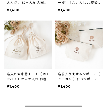
えんぴつ 絵本入れ 入園入
一枝〕オムツ入れ お着替
学グッズ 通園通学
え袋 入学祝い 入園祝い 出
¥1,400
¥1,400
産祝い
名入れ★巾着トート〔 BEL
名前入り★オムツポーチ〔
OVED 〕オムツ入れ お着
アイコン 〕おむつポーチ
替え袋 入学祝い 入園祝い
名入れポーチ
¥1,400
¥1,400
出産祝い