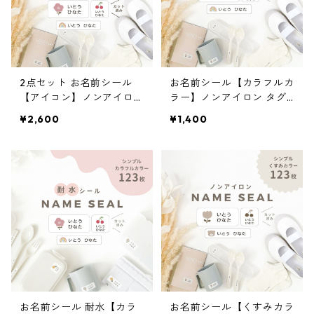
2点セット お名前シール
お名前シール【カラフルカ
【アイコン】ノンアイロン
ラー】ノンアイロン タグ
×耐水 タグ用 選べるモチ
用 A5×2枚 選べるモチーフ
¥2,600
¥1,400
ーフ カット済み 兄弟姉妹
カット済み 兄弟姉妹OK ベ
OK
ージュ系 耐水 漢字対応
お名前シール 耐水【カラ
お名前シール【くすみカラ