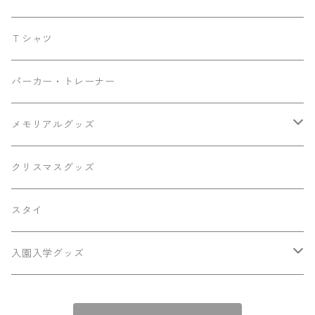
トート
ティッシュケース
Ｔシャツ
マザーズバッグ
パーカー・トレーナー
メモリアルグッズ
メモリアルボード
クリスマスグッズ
キーホルダー
スタイ
ひなまつり
入園入学グッズ
お名前シール