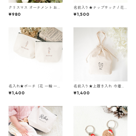
クリスマス オーナメント おし
名前入り★ナップサック / 花
ゃれ 木製 名入れ
一輪 一升餅リュック 一升パン
¥980
¥1,500
名入れ リュック
名入れ★ポーチ〔花 一輪 一
名前入り★上履き入れ 巾着タ
枝〕オムツ入れ お着替え袋 入
イプ 入園入学グッズ 上履き入
¥1,400
¥1,400
学祝い 入園祝い 出産祝い
れ 通園通学 上靴