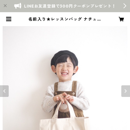
LINEお友達登録で300円クーポンプレゼント！
名前入り★レッスンバッグ ナチュラ
ルフラワー 絵本入れ 入園入学グッ
ズ 通園通学 | Warmly