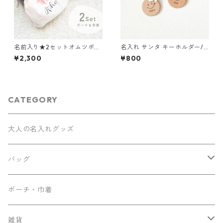
名前入り★2セットオムツポー
名入れ サンタ キーホルダー/
チ＆巾着〔 シンプルロゴ 〕お
ニコちゃん / サンタ帽 クリス
¥2,300
¥800
むつポーチ 入園 入学祝い 出産
マスオーナメント 名入れ
祝い
CATEGORY
大人の名入れグッズ
バッグ
ナップサック
ポーチ・巾着
サコッシュ
雑貨