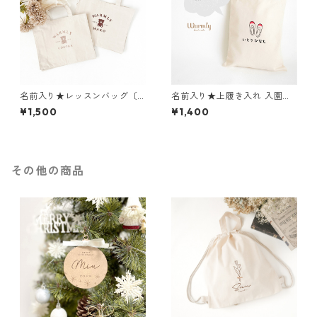
名前入り★レッスンバッグ〔
名前入り★上履き入れ 入園入
テディベア 〕クマ 熊 絵本
学グッズ 上履き入れ 通園通学
¥1,500
¥1,400
バッグ
上靴
その他の商品