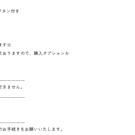
ボタン付き
ます☆
ておりますので、購入オプションか
＿＿＿＿＿＿
できません。
＿＿＿＿＿＿
＿＿＿＿＿＿
のお手続きをお願いいたします。