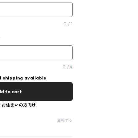
0
/
1
）
0
/
4
l shipping available
d to cart
にお住まいの方向け
通報する