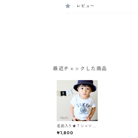
レビュー
最近チェックした商品
名前入り★Ｔシャツ ア
メカジ〔ホワイト〕名
¥1,800
入れ