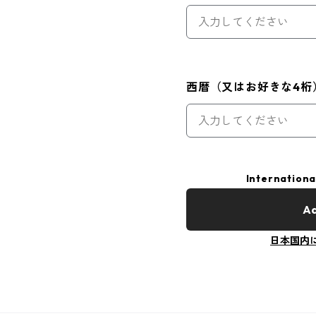
西暦（又はお好きな4桁
Internationa
Ad
日本国内