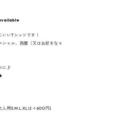
available
こいいTシャツです！
ニシャル、西暦（又はお好きな４
ツに♪
★
、大人用S.M.L.XLは＋600円)