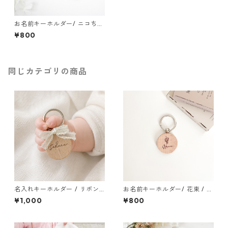
お名前キーホルダー/ ニコちゃ
ん / 命名 メモリアル 名入れ
¥800
入園祝い 入学祝い 出産祝い
同じカテゴリの商品
名入れキーホルダー / リボン
お名前キーホルダー/ 花束 / 命
命名書 / 木製 メモリアル おし
名 メモリアル 名入れ 入園祝い
¥1,000
¥800
ゃれ 出産祝い プチギフト 誕生
入学祝い 出産祝い
日プレゼント