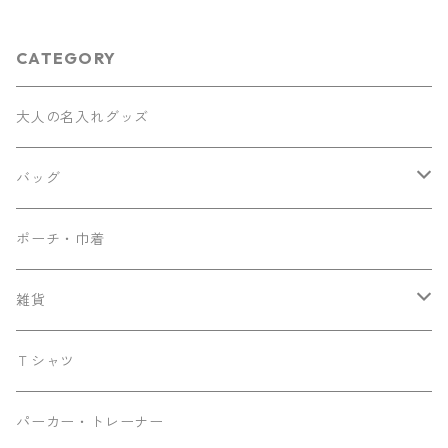
CATEGORY
大人の名入れグッズ
バッグ
ナップサック
ポーチ・巾着
サコッシュ
雑貨
トート
ティッシュケース
Ｔシャツ
マザーズバッグ
パーカー・トレーナー