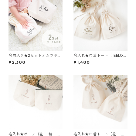
名前入り★2セットオムツポー
名入れ★巾着トート〔 BELOV
チ＆巾着〔 シンプルロゴ 〕お
ED 〕オムツ入れ お着替え袋
¥2,300
¥1,400
むつポーチ 入園 入学祝い 出産
入学祝い 入園祝い 出産祝い
祝い
名入れ★ポーチ〔花 一輪 一
名入れ★巾着トート〔花 一輪