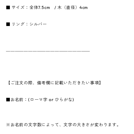
■ サイズ：全体7.5cm / 木（直径）4cm
■ リング：シルバー
＿＿＿＿＿＿＿＿＿＿＿＿＿＿＿＿＿＿＿
【ご注文の際、備考欄に記載いただきたい事項】
■お名前：(ローマ字 or ひらがな)
※お名前の文字数によって、文字の大きさが変わります。