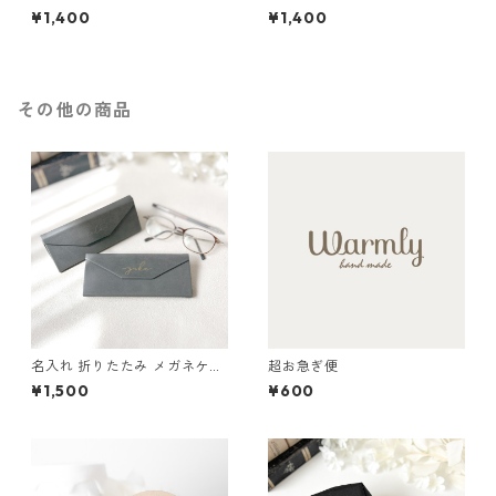
枝〕オムツ入れ お着替え袋 入
一枝〕オムツ入れ お着替え袋
¥1,400
¥1,400
学祝い 入園祝い 出産祝い
入学祝い 入園祝い 出産祝い
その他の商品
名入れ 折りたたみ メガネケー
超お急ぎ便
ス / 眼鏡ケース 小物ケース マ
¥1,500
¥600
グネット 母の日 父の日