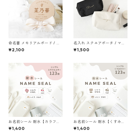
命名書 メモリアルボード / 漢
名入れ スクエアポーチ / マル
字 丸型 命名書 丸 おしゃれ バ
チポーチ コスメポーチ 化粧ポ
¥2,100
¥1,500
ースプレート 出生ボード 出産
ーチ 名前入り
祝い 木製
お名前シール 耐水【カラフル
お名前シール 耐水【くすみカ
カラー】 漢字対応 選べるアイ
ラー】 漢字対応 選べるアイコ
¥1,400
¥1,400
コン カット済み A5×2枚 兄弟
ン カット済み A5×2枚 兄弟姉
姉妹OK ベージュ系 耐水
妹OK ベージュ系 耐水