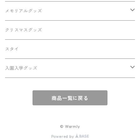
メモリアルグッズ
メモリアルボード
クリスマスグッズ
キーホルダー
スタイ
ひなまつり
入園入学グッズ
お名前シール
商品一覧に戻る
巾着・バッグなど
© Warmly
Powered by