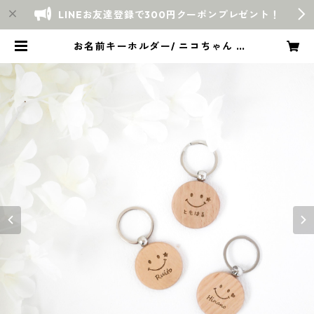
LINEお友達登録で300円クーポンプレゼント！
お名前キーホルダー/ ニコちゃん /
命名 メモリアル 名入れ 入園祝い 入
学祝い 出産祝い | Warmly