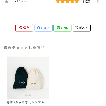
レビュー
(120)
保存
シェア
LINE
ポスト
最近チェックした商品
名前入り★巾着〔 シンプルロ
ゴ 〕オムツ入れ お着替え袋 入