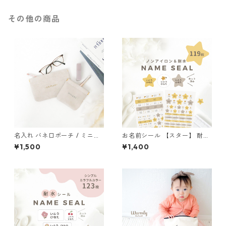
その他の商品
名入れ バネ口ポーチ / ミニポ
お名前シール 【スター】 耐
ーチ マルチポーチ コスメポー
水・ノンアイロン 星 カット済
¥1,500
¥1,400
チ 名前入り
み 漢字対応 A5×2枚