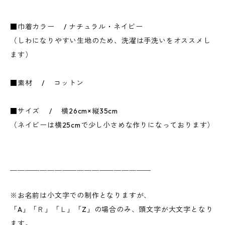
■巾着カラー / ナチュラル・ネイビー
（しわになりやすい生地のため、洗濯は手洗いをオススメし
ます）
■素材 / コットン
■サイズ / 横26cm×縦35cm
（ネイビーは横25cmで少し小さめな作りになっております）
＿＿＿＿＿＿＿＿＿＿＿＿＿＿＿＿＿＿＿
※お名前は小文字での制作となりますが、
「A」「Ｒ」「Ｌ」「Z」の場合のみ、頭文字が大文字となり
ます。