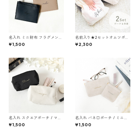
名入れ ミニ財布 フラグメント
名前入り★2セットオムツポー
ケース カードケース / レディ
チ＆巾着〔 シンプルロゴ 〕お
¥1,500
¥2,300
ース 母の日 ギフト プレゼント
むつポーチ 入園 入学祝い 出産
祝い
名入れ スクエアポーチ / マル
名入れ バネ口ポーチ / ミニポ
チポーチ コスメポーチ 化粧ポ
ーチ マルチポーチ コスメポー
¥1,500
¥1,500
ーチ 名前入り
チ 名前入り