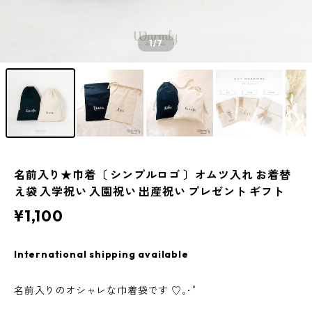
1
/7
名前入り★巾着〔 シンプルロゴ 〕オムツ入れ お着替
え袋 入学祝い 入園祝い 出産祝い プレゼント ギフト
¥1,100
International shipping available
名前入りのオシャレな巾着袋です ♡｡･ﾟ