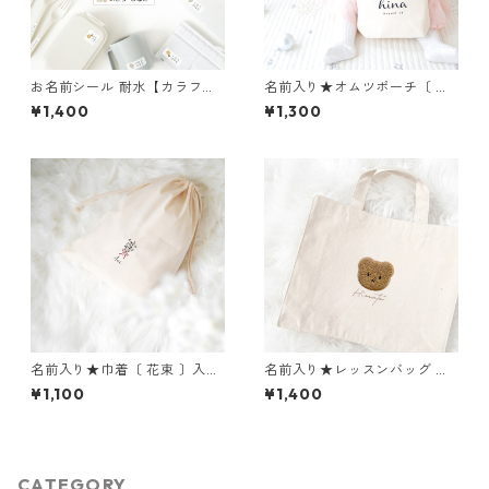
お名前シール 耐水【カラフル
名前入り★オムツポーチ〔 シ
カラー】 漢字対応 選べるアイ
ンプルロゴ 〕おむつポーチ
¥1,400
¥1,300
コン カット済み A5×2枚 兄弟
姉妹OK ベージュ系 耐水
名前入り★巾着〔 花束 〕入園
名前入り★レッスンバッグ 〔
入学祝い 出産祝い
くまワッペン 〕 入園入学グッ
¥1,100
¥1,400
ズ 通園通学
CATEGORY