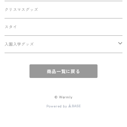
メモリアルボード
クリスマスグッズ
キーホルダー
スタイ
ひなまつり
入園入学グッズ
お名前シール
商品一覧に戻る
巾着・バッグなど
© Warmly
Powered by