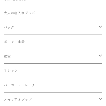
大人の名入れグッズ
バッグ
ナップサック
ポーチ・巾着
サコッシュ
雑貨
トート
ティッシュケース
Ｔシャツ
マザーズバッグ
パーカー・トレーナー
メモリアルグッズ