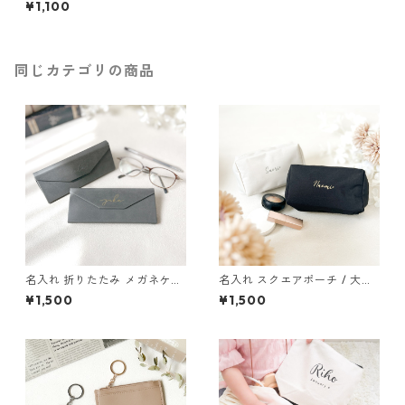
¥1,100
学祝い 入園祝い 出産祝い プレ
ゼント ギフト
同じカテゴリの商品
名入れ 折りたたみ メガネケー
名入れ スクエアポーチ / 大人
ス / 眼鏡ケース 小物ケース マ
マルチポーチ コスメポーチ 化
¥1,500
¥1,500
グネット 母の日 父の日
粧ポーチ 名前入り