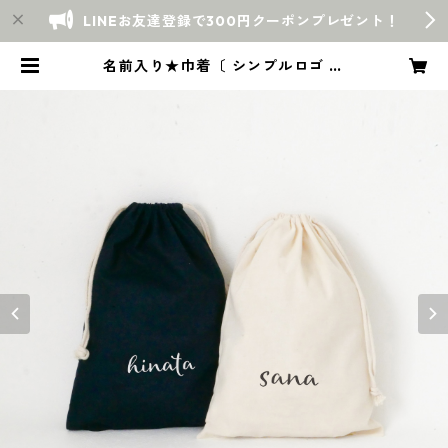
LINEお友達登録で300円クーポンプレゼント！
名前入り★巾着〔 シンプルロゴ 〕
オムツ入れ お着替え袋 入学祝い 入
園祝い 出産祝い プレゼント ギフト |
Warmly